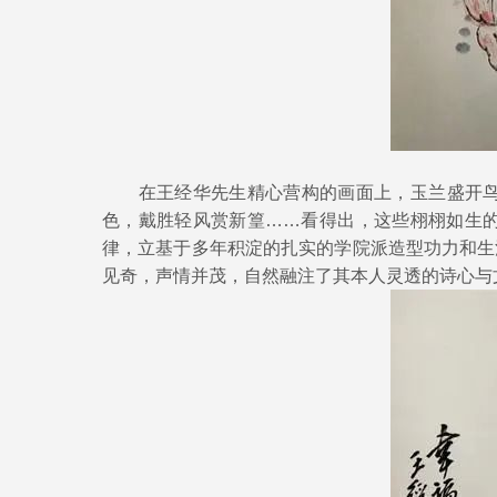
在王经华先生精心营构的画面上，玉兰盛开鸟对
色，戴胜轻风赏新篁……看得出，这些栩栩如生
律，立基于多年积淀的扎实的学院派造型功力和生
见奇，声情并茂，自然融注了其本人灵透的诗心与