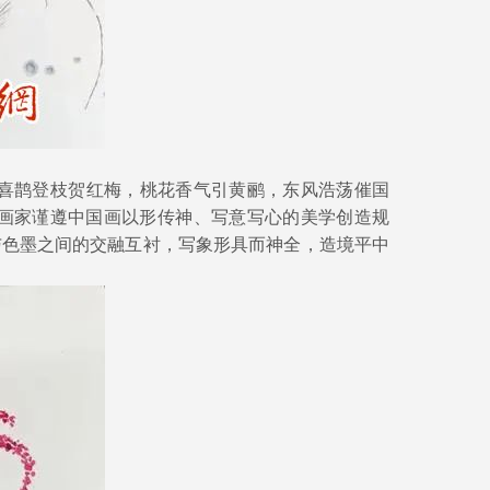
喜鹊登枝贺红梅，桃花香气引黄鹂，东风浩荡催国
画家谨遵中国画以形传神、写意写心的美学创造规
与色墨之间的交融互衬，写象形具而神全，造境平中