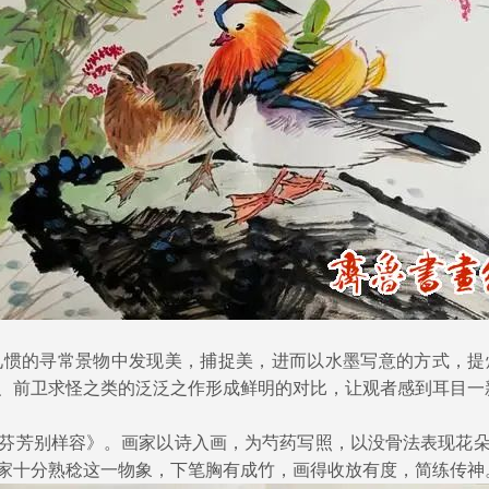
的寻常景物中发现美，捕捉美，进而以水墨写意的方式，提
、前卫求怪之类的泛泛之作形成鲜明的对比，让观者感到耳目一
芳别样容》。画家以诗入画，为芍药写照，以没骨法表现花朵
家十分熟稔这一物象，下笔胸有成竹，画得收放有度，简练传神