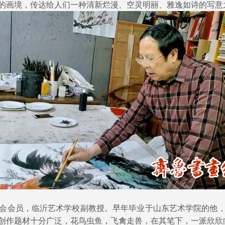
的画境，传达给人们一种清新烂漫、空灵明丽、雅逸如诗的写意
会员，临沂艺术学校副教授。早年毕业于山东艺术学院的他，
创作题材十分广泛，花鸟虫鱼，飞禽走兽，在其笔下，一派欣欣