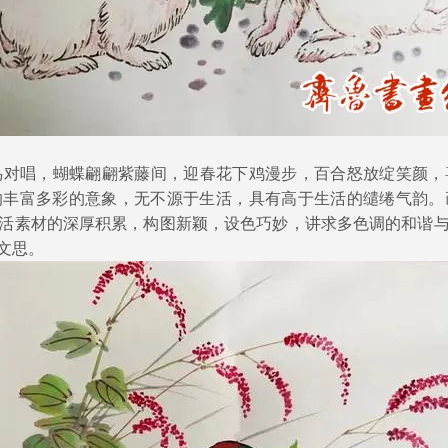
唱，蝴蝶翩翩紫藤间，迎春花下鸡漫步，百合怒放绽笑颜，
的丰富多彩的意象，无不源于生活，具有高于生活的缱绻气韵。
活素材的深厚积累，构图新颖，设色巧妙，讲求多色调的和谐
文思。