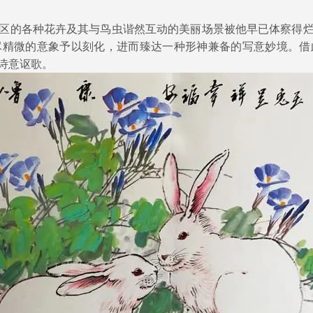
的各种花卉及其与鸟虫谐然互动的美丽场景被他早已体察得烂
尽精微的意象予以刻化，进而臻达一种形神兼备的写意妙境。借
诗意讴歌。